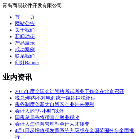
青岛商易软件开发有限公司
首 页
网站公告
关于我们
新闻动态
产品展示
成功案例
联系我们
幻灯Banner
业内资讯
2015年度全国会计资格考试考务工作会在北京召开
税总:年内不对电商统一组织纳税评估
税务制度创新为自贸区企业带来便利
会计人的“八小时”以外
国税总局称将稽查金融业税收
会计人怎样向管理型会计人才转变
4月1日起增值税发票系统升级版在全国范围分步全面推
行