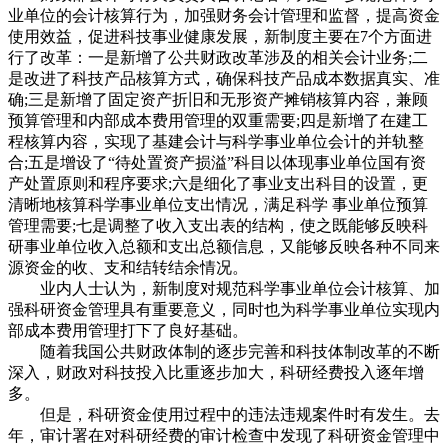
业单位的会计核算行为，加强财务会计管理和监督，提高资金
使用效益，促进科技事业健康发展，新制度主要在7个方面进
行了改革：一是新增了公共财政改革涉及的相关会计业务;二
是改进了科技产品核算方式，确保科技产品成本数据真实、准
确;三是新增了固定资产折旧和无形资产摊销核算内容，兼顾
预算管理和内部成本费用管理的双重需要;四是新增了在建工
程核算内容，实现了基建会计与科学事业单位会计的并轨整
合;五是增设了“待处置资产损溢”科目以体现事业单位国有资
产处置原则和程序要求;六是细化了事业支出科目的设置，更
清晰地核算科学事业单位支出情况，满足科学 事业单位预算
管理需要;七是调整了收入支出表的结构，使之既能够反映科
研事业单位收入总额和支出总额信息，又能够反映各种不同来
源资金的收、支和结转结余情况。
业内人士认为，新制度对规范科学事业单位会计核算、加
强科研资金管理具有重要意义，同时也为科学事业单位实现内
部成本费用管理打下了良好基础。
随着我国公共财政体制的逐步完善和科技体制改革的不断
深入，财政对科技投入比重逐步加大，科研经费投入逐年增
多。
但是，科研资金使用过程中的违法违规案件时有发生。去
年，审计署在对科研经费的审计检查中发现了科研资金管理中