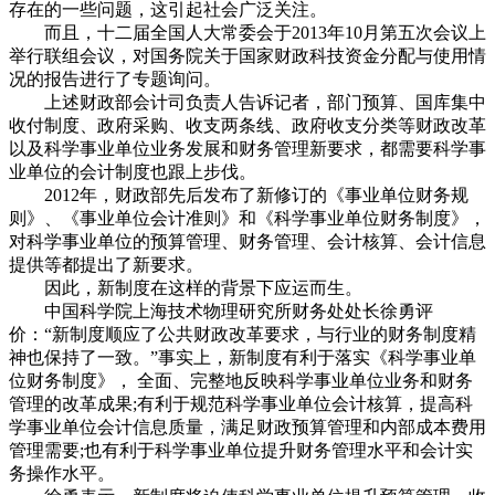
存在的一些问题，这引起社会广泛关注。
而且，十二届全国人大常委会于2013年10月第五次会议上
举行联组会议，对国务院关于国家财政科技资金分配与使用情
况的报告进行了专题询问。
上述财政部会计司负责人告诉记者，部门预算、国库集中
收付制度、政府采购、收支两条线、政府收支分类等财政改革
以及科学事业单位业务发展和财务管理新要求，都需要科学事
业单位的会计制度也跟上步伐。
2012年，财政部先后发布了新修订的《事业单位财务规
则》、《事业单位会计准则》和《科学事业单位财务制度》，
对科学事业单位的预算管理、财务管理、会计核算、会计信息
提供等都提出了新要求。
因此，新制度在这样的背景下应运而生。
中国科学院上海技术物理研究所财务处处长徐勇评
价：“新制度顺应了公共财政改革要求，与行业的财务制度精
神也保持了一致。”事实上，新制度有利于落实《科学事业单
位财务制度》， 全面、完整地反映科学事业单位业务和财务
管理的改革成果;有利于规范科学事业单位会计核算，提高科
学事业单位会计信息质量，满足财政预算管理和内部成本费用
管理需要;也有利于科学事业单位提升财务管理水平和会计实
务操作水平。